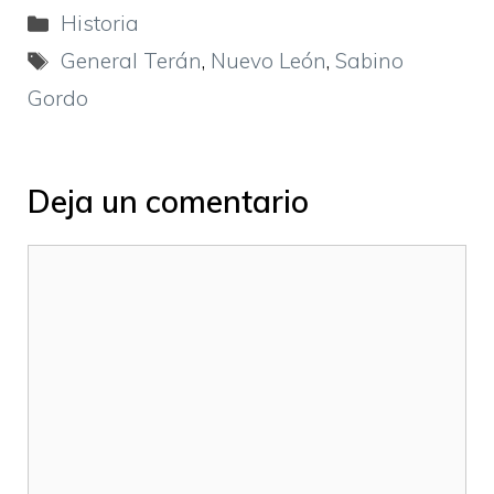
Categorías
Historia
Etiquetas
General Terán
,
Nuevo León
,
Sabino
Gordo
Deja un comentario
Comentario