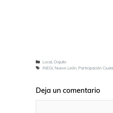
Categorías
Local
,
Orgullo
Etiquetas
INEGI
,
Nuevo León
,
Participación Ciud
Deja un comentario
Comentario