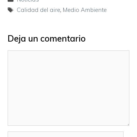
Etiquetas
Calidad del aire
,
Medio Ambiente
Deja un comentario
Comentario
Nombre