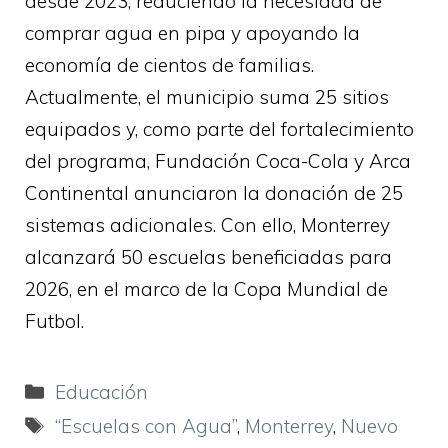
desde 2023, reduciendo la necesidad de
comprar agua en pipa y apoyando la
economía de cientos de familias.
Actualmente, el municipio suma 25 sitios
equipados y, como parte del fortalecimiento
del programa, Fundación Coca-Cola y Arca
Continental anunciaron la donación de 25
sistemas adicionales. Con ello, Monterrey
alcanzará 50 escuelas beneficiadas para
2026, en el marco de la Copa Mundial de
Futbol.
Categorías
Educación
Etiquetas
“Escuelas con Agua”
,
Monterrey
,
Nuevo