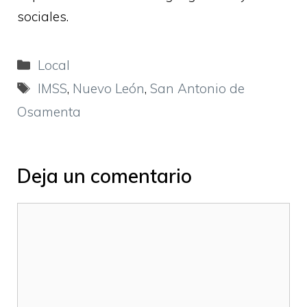
sociales.
Categorías
Local
Etiquetas
IMSS
,
Nuevo León
,
San Antonio de
Osamenta
Deja un comentario
Comentario