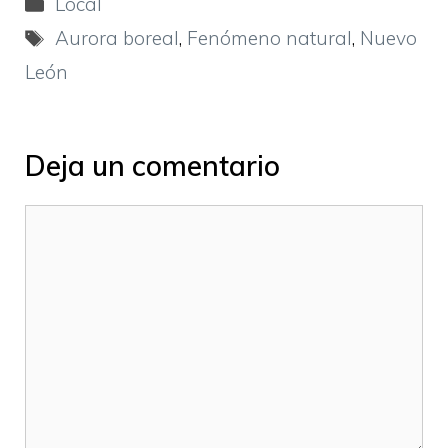
Categorías
Local
Etiquetas
Aurora boreal
,
Fenómeno natural
,
Nuevo
León
Deja un comentario
Comentario