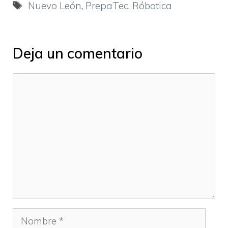
Etiquetas
Nuevo León
,
PrepaTec
,
Róbotica
Deja un comentario
Comentario
Nombre