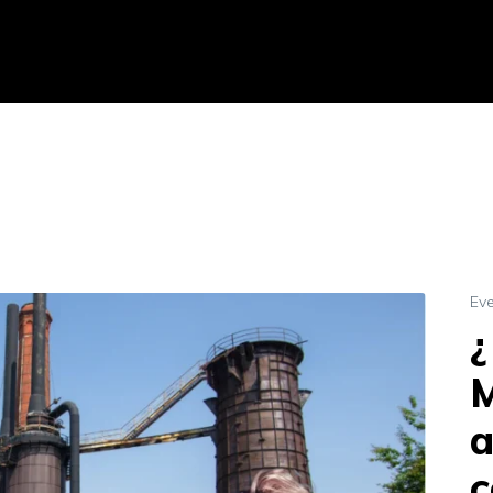
Ev
¿
M
a
c