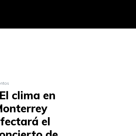
entos
El clima en
onterrey
fectará el
oncierto de