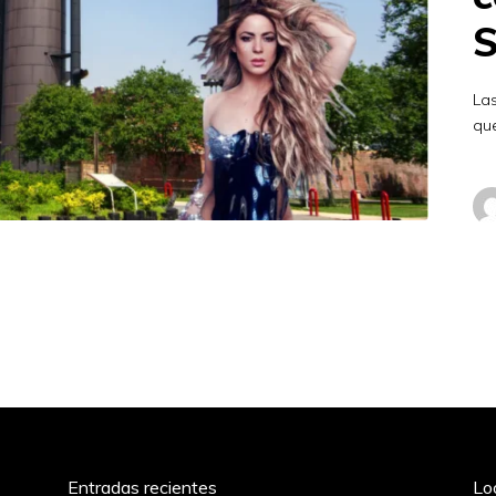
S
Las
que
Entradas recientes
Lo