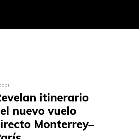
icias
evelan itinerario
el nuevo vuelo
irecto Monterrey–
arís