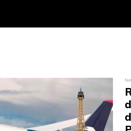
Not
R
d
d
P