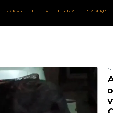
NOTICIAS
HISTORIA
DESTINOS
PERSONAJES
Na
A
o
v