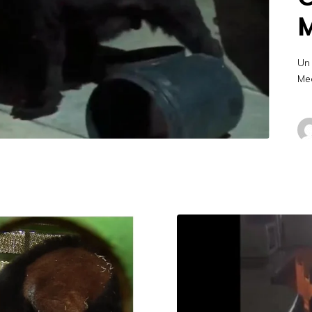
M
Un
Me