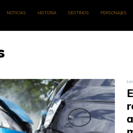
NOTICIAS
HISTORIA
DESTINOS
PERSONAJES
s
Lo
E
r
a
m