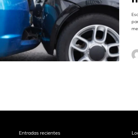
Es
par
me
Entradas recientes
Lo