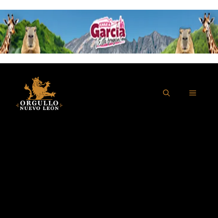
Saltar
al
contenido
MENÚ