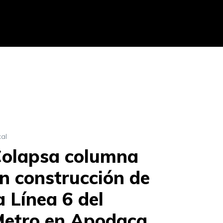
cal
olapsa columna
n construcción de
a Línea 6 del
etro en Apodaca