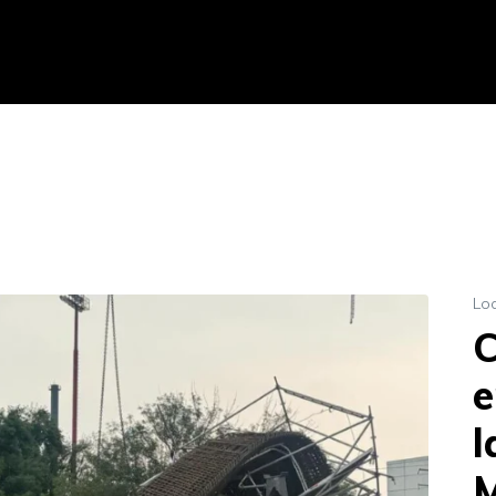
Lo
C
e
l
M